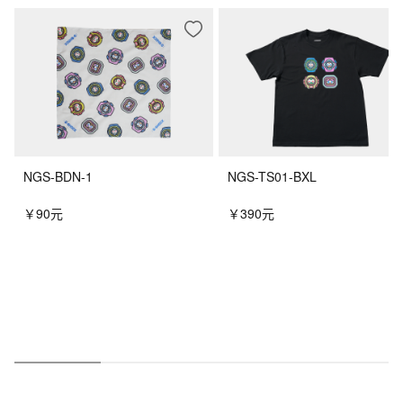
NGS-BDN-1
NGS-TS01-BXL
￥90元
￥390元