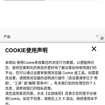
产品
COOKIE使用声明
客户支持
本网站 使⽤Cookie来收集您的浏览⾏为数据，以便能辨识
资讯
您、提供您客制化的体验并更好地了解访客如何使⽤我们的
平台。您可以通过设置来管理浏览器 Cookie 或⼯具。如需更
改设置，请按照浏览器的说明进⾏操作（该设置通常位于“帮
社交媒体
助”、“⼯具” 或“编辑”菜单中）。有关我们如何处理您的个⼈
信息，请参阅我们的隐私政策。
请您选择是否同意。点击【全部接受】及表示您同意平台使
用Cookie。如您不同意，请按右上⽅ X 退出，继续使⽤本平
台。