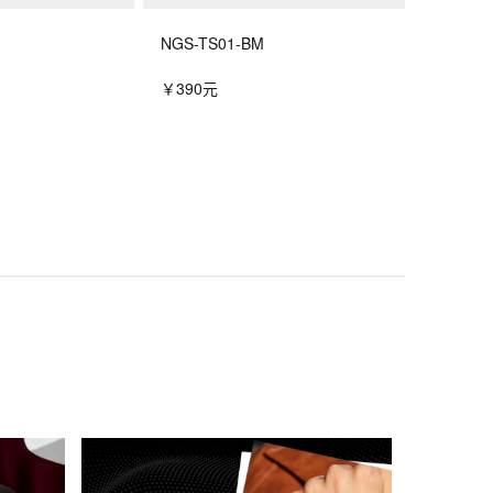
NGS-TS01-BM
￥390元