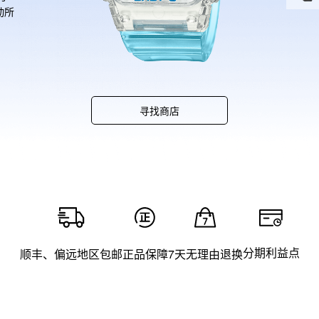
动所
活还
寻找商店
分期利益点
顺丰、偏远地区包邮
正品保障
7天无理由退换