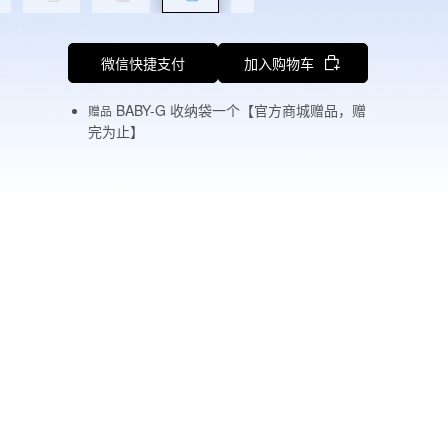
微信快捷支付
加入购物车
BABY-G 收纳袋一个【官方商城赠品，赠
赠品
完为止】