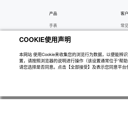
产品
客
手表
常
电子乐器
手
COOKIE使用声明
函数计算器
操
办公计算器
维
本网站 使⽤Cookie来收集您的浏览⾏为数据，以便能
置，请按照浏览器的说明进⾏操作（该设置通常位于“帮助”
电子辞典
修
请您选择是否同意。点击【全部接受】及表示您同意平台使用
Moflin