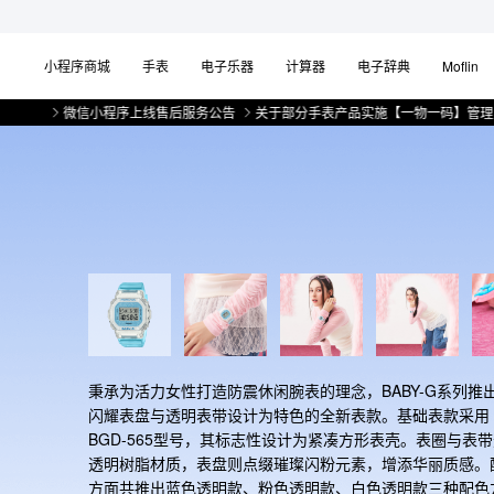
小程序商城
手表
电子乐器
计算器
电子辞典
Moflin
微信小程序上线售后服务公告
关于部分手表产品实施【一物一码】管理的公告
秉承为活力女性打造防震休闲腕表的理念，BABY-G系列推
闪耀表盘与透明表带设计为特色的全新表款。基础表款采用
BGD-565型号，其标志性设计为紧凑方形表壳。表圈与表
透明树脂材质，表盘则点缀璀璨闪粉元素，增添华丽质感。
方面共推出蓝色透明款、粉色透明款、白色透明款三种配色