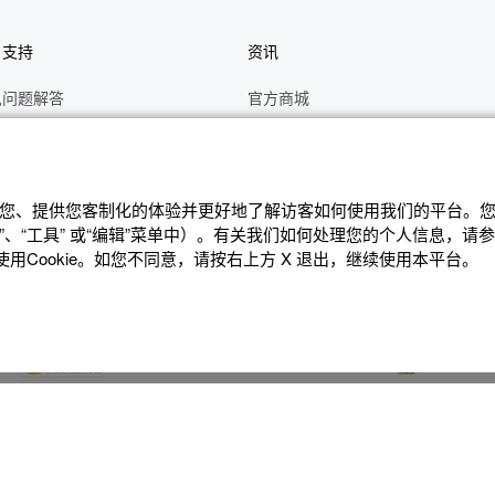
户支持
资讯
见问题解答
官方商城
册
关于CASIO
作视频
C's CLUB 会员权益
修
最新资讯
辨识您、提供您客制化的体验并更好地了解访客如何使⽤我们的平台。您可
、“⼯具” 或“编辑”菜单中）。有关我们如何处理您的个⼈信息，请
理状态查询
公告
Cookie。如您不同意，请按右上⽅ X 退出，继续使⽤本平台。
沪ICP备14020594号-1