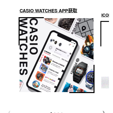
CASIO WATCHES APP获取
ICON