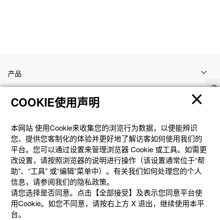
产品
COOKIE使用声明
客户支持
本网站 使⽤Cookie来收集您的浏览⾏为数据，以便能辨识
资讯
您、提供您客制化的体验并更好地了解访客如何使⽤我们的
平台。您可以通过设置来管理浏览器 Cookie 或⼯具。如需更
改设置，请按照浏览器的说明进⾏操作（该设置通常位于“帮
社交媒体
助”、“⼯具” 或“编辑”菜单中）。有关我们如何处理您的个⼈
信息，请参阅我们的隐私政策。
请您选择是否同意。点击【全部接受】及表示您同意平台使
用Cookie。如您不同意，请按右上⽅ X 退出，继续使⽤本平
台。