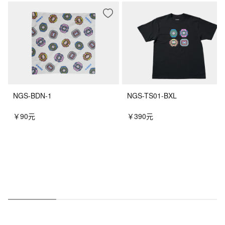
NGS-BDN-1
NGS-TS01-BXL
￥90元
￥390元