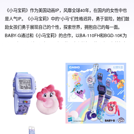
《小马宝莉》作为美国动画IP，风靡全球40年，在国内的女性中也
是人气IP。《小马宝莉》中的“小马”们性格迥异，勇于冒险，她们鼓
励女孩们勇于展现自己的个性，探索世界，拥抱自己的每一面。
BABY-G通过和《小马宝莉》的合作，以BA-110FH和BGD-10K为
base型号，设计呈现每一匹小马的元素和特征，体现小马们美好友
谊的同时，鼓励女孩们展现自我。BA-110FH-2APRX呈现紫悦、云
宝、柔柔三匹小马，他们在彩虹滑梯上嬉戏，配备主人公紫悦的挂
饰赠品。BGD-10K两款表都呈现珍奇、碧琪、苹果嘉儿三匹小马在
一起的欢乐时光，其中BGD-10K-2PRX配备珍奇毛绒表架套，
BGD-10K-6PRX配备碧琪毛绒表架套。三款产品还配备贴纸和特殊
礼盒。