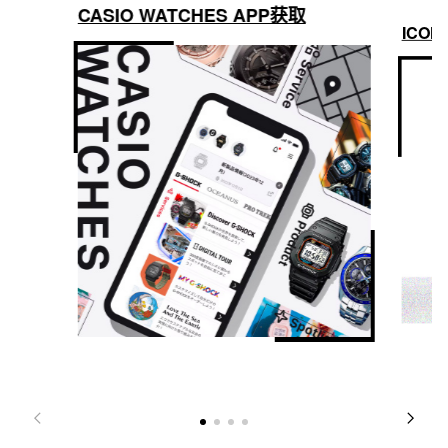
CASIO WATCHES APP获取
ICON