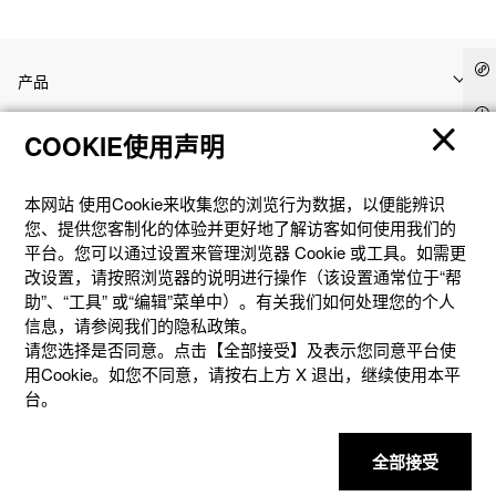
产品
COOKIE使用声明
客户支持
本网站 使⽤Cookie来收集您的浏览⾏为数据，以便能辨识
资讯
您、提供您客制化的体验并更好地了解访客如何使⽤我们的
平台。您可以通过设置来管理浏览器 Cookie 或⼯具。如需更
改设置，请按照浏览器的说明进⾏操作（该设置通常位于“帮
社交媒体
助”、“⼯具” 或“编辑”菜单中）。有关我们如何处理您的个⼈
信息，请参阅我们的隐私政策。
请您选择是否同意。点击【全部接受】及表示您同意平台使
用Cookie。如您不同意，请按右上⽅ X 退出，继续使⽤本平
台。
隐私权保护
使用条款
网站地图
联系我们
© 2025 卡西欧（中国）贸易有限公司 CASIO(China) Co., Ltd
全部接受