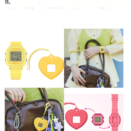
饰。

表体与表架均采用哑光质感的新鲜马卡龙色系，尽显甜美设计。硅
胶表架还可通过贴纸和装饰进行个性化改造。点亮背光时，液晶屏
会浮现可爱心形图案，为表盘增添灵动趣味。

腕表不仅具备防震结构，更拥有100米的防水性能，兼顾实用功能。

※装饰改造请由顾客自行承担责任

※关于附挂绳的专用表架：

请避免存放在阳光直射或高温高湿场所

安装金属挂绳时，可能导致表架挂孔破损