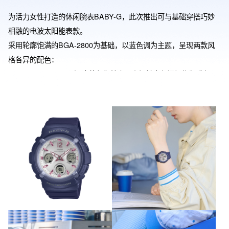
为活力女性打造的休闲腕表BABY-G，此次推出可与基础穿搭巧妙
相融的电波太阳能表款。

采用轮廓饱满的BGA-2800为基础，以蓝色调为主题，呈现两款风
格各异的配色：

BGA-2800-2A2JF以深邃蓝色为基底，点缀粉金色闪耀作为跳色，
于低调中透出优雅质感。

BGA-2800-7A3JF则以纯净白色为基调，搭配蓝色点缀，释放清爽
利落的视觉印象。

功能方面兼具耐冲击结构与100米防水性能，更搭载全球六局电波接
收功能自动校正时间，搭配太阳能动力系统，为日常佩戴带来从容
安心的实用体验。