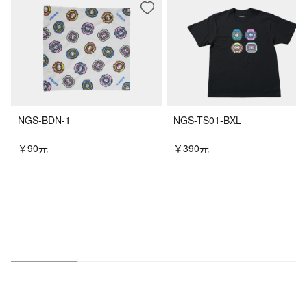
NGS-BDN-1
NGS-TS01-BXL
￥90元
￥390元