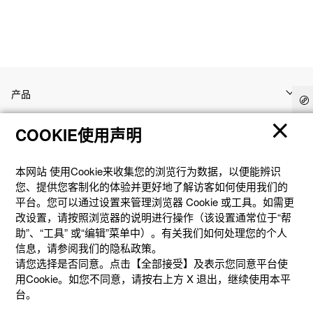
产品
COOKIE使用声明
客户支持
本网站 使⽤Cookie来收集您的浏览⾏为数据，以便能辨识
资讯
您、提供您客制化的体验并更好地了解访客如何使⽤我们的
平台。您可以通过设置来管理浏览器 Cookie 或⼯具。如需更
改设置，请按照浏览器的说明进⾏操作（该设置通常位于“帮
社交媒体
助”、“⼯具” 或“编辑”菜单中）。有关我们如何处理您的个⼈
信息，请参阅我们的隐私政策。
请您选择是否同意。点击【全部接受】及表示您同意平台使
用Cookie。如您不同意，请按右上⽅ X 退出，继续使⽤本平
台。
隐私权保护
使用条款
网站地图
联系我们