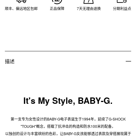
顺丰、偏远地区包邮
正品保障
7天无理由退换
分期利益点
描述
It's My Style, BABY-G.
第一支专为女性设计的BABY-G电子表诞生于1994年，延续了G-SHOCK
"TOUGH"概念，搭载了抗冲击的构造和防水100米的配备，
以独创的设计与丰富缤纷的色彩，让BABY-G女孩能够透过表款及穿搭展现属于