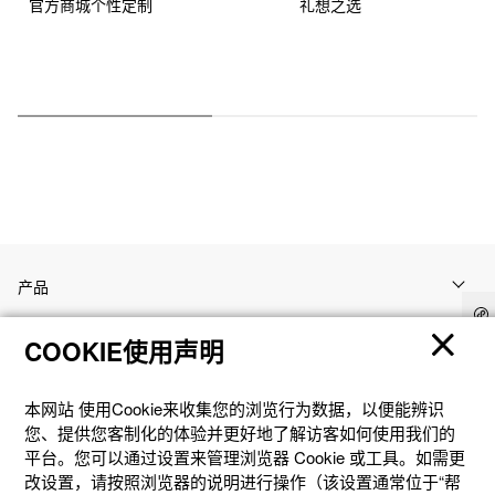
官方商城个性定制
礼想之选
产品
COOKIE使用声明
客户支持
本网站 使⽤Cookie来收集您的浏览⾏为数据，以便能辨识
资讯
您、提供您客制化的体验并更好地了解访客如何使⽤我们的
平台。您可以通过设置来管理浏览器 Cookie 或⼯具。如需更
改设置，请按照浏览器的说明进⾏操作（该设置通常位于“帮
社交媒体