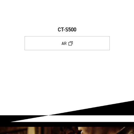
CT-S500
AR