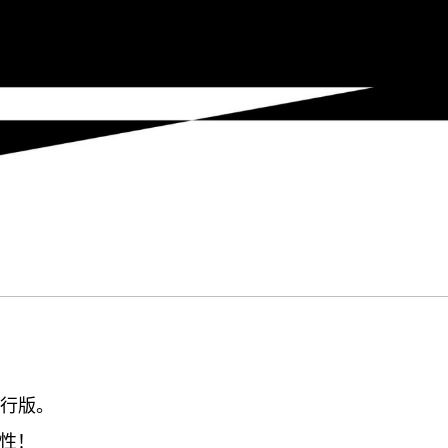
 发行版。
用性！