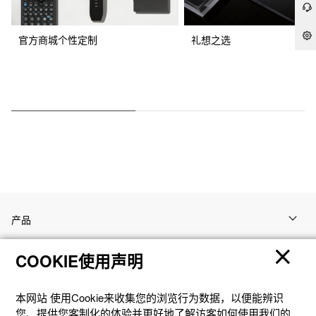
官方商城个性定制
礼想之选
产品
COOKIE使用声明
客户支持
本网站 使⽤Cookie来收集您的浏览⾏为数据，以便能辨识
资讯
您、提供您客制化的体验并更好地了解访客如何使⽤我们的