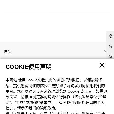
产品
COOKIE使用声明
客户支持
本网站 使⽤Cookie来收集您的浏览⾏为数据，以便能辨识
资讯
您、提供您客制化的体验并更好地了解访客如何使⽤我们的
平台。您可以通过设置来管理浏览器 Cookie 或⼯具。如需更
改设置，请按照浏览器的说明进⾏操作（该设置通常位于“帮
社交媒体
助”、“⼯具” 或“编辑”菜单中）。有关我们如何处理您的个⼈
信息，请参阅我们的隐私政策。
请您选择是否同意。点击【全部接受】及表示您同意平台使