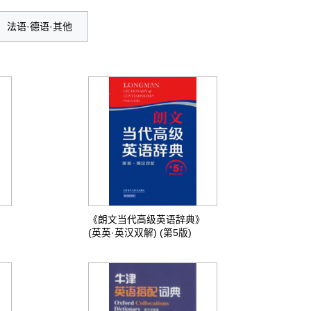
法语·德语·其他
《朗文当代高级英语辞典》
(英英·英汉双解) (第5版)