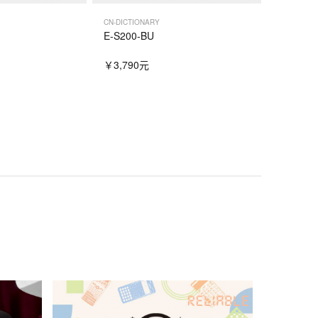
CN-DICTIONARY
E-S200-BU
￥3,790元