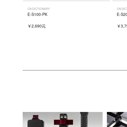
CN-DICTIONARY
CN-DI
E-S100-PK
E-S2
￥2,690元
￥3,