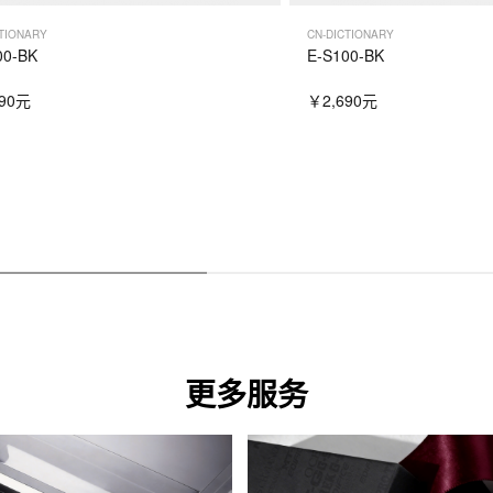
CTIONARY
CN-DICTIONARY
00-BK
E-S100-BK
790元
￥2,690元
更多服务