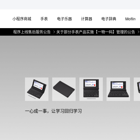
小程序商城
手表
电子乐器
计算器
电子辞典
Moflin
程序上线售后服务公告
关于部分手表产品实施【一物一码】管理的公告
微信小
一心成一事，让学习回归学习