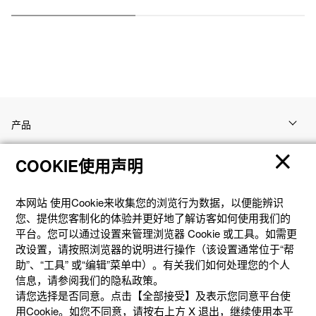
产品
COOKIE使用声明
客户支持
本网站 使⽤Cookie来收集您的浏览⾏为数据，以便能辨识
资讯
您、提供您客制化的体验并更好地了解访客如何使⽤我们的
平台。您可以通过设置来管理浏览器 Cookie 或⼯具。如需更
改设置，请按照浏览器的说明进⾏操作（该设置通常位于“帮
社交媒体
助”、“⼯具” 或“编辑”菜单中）。有关我们如何处理您的个⼈
信息，请参阅我们的隐私政策。
请您选择是否同意。点击【全部接受】及表示您同意平台使
用Cookie。如您不同意，请按右上⽅ X 退出，继续使⽤本平