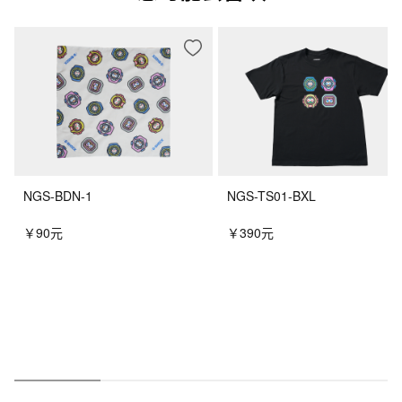
NGS-BDN-1
NGS-TS01-BXL
￥90元
￥390元