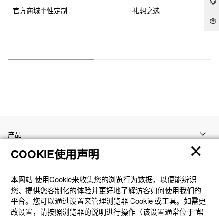
官方商城个性定制
礼想之选
产品
COOKIE使用声明
客户支持
本网站 使⽤Cookie来收集您的浏览⾏为数据，以便能辨识
您、提供您客制化的体验并更好地了解访客如何使⽤我们的
资讯
平台。您可以通过设置来管理浏览器 Cookie 或⼯具。如需更
改设置，请按照浏览器的说明进⾏操作（该设置通常位于“帮