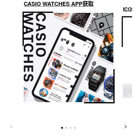
CASIO WATCHES APP获取
ICON