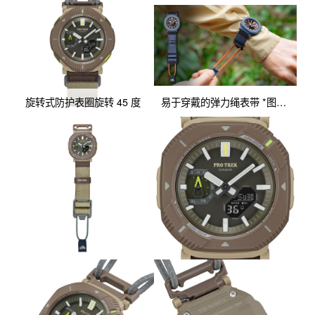
旋转式防护表圈旋转 45 度
易于穿戴的弹力绳表带 *图中所示为 PRJ-B001B-2 型号。