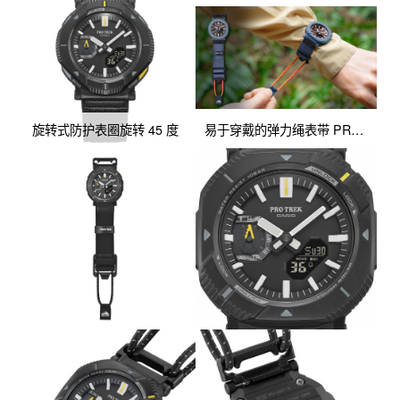
可持续的承诺。

持久电力，智能记录，轻量全能

搭载太阳能充电系统，微弱光线下即可充电，因此长时间徒步也无
须担心电池耗尽。

通过Bluetooth®联动功能，轻按表钮即可在专用APP地图上记录当
旋转式防护表圈旋转 45 度
易于穿戴的弹力绳表带 PRJ-B001B-2
前位置与时间，轻松保存绝景地点和想再次造访的场所留存为行动
日志，让户外体验更加丰富。

兼具超轻量登山所需的轻量性与功能性，满足长距离徒步与超轻量
登山需求。无论白昼黑夜，都是您户外生活中值得信赖的安全伙
伴。