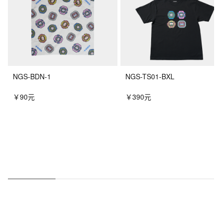
NGS-BDN-1
NGS-TS01-BXL
￥90元
￥390元