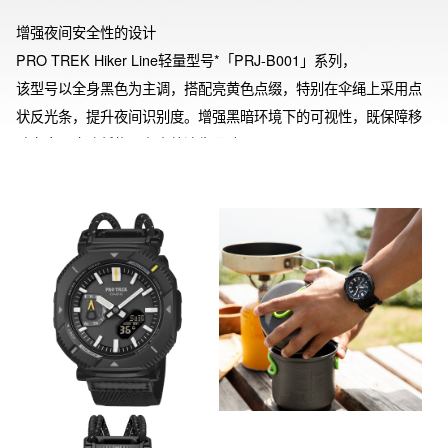
增强夜间安全性的设计

PRO TREK Hiker Line轻量型号*「PRJ-B001」系列，

该型号以全身黑色为主调，搭配亮黄色点缀，特别在伞绳上采用点
状反光条，提升夜间识别度。增强黑暗环境下的可视性，既保障移
动安全，也降低物品在户外遗失风险。

革新的2WAY设计，一表两用

采用独创的旋转护桥表圈，可随使用场景切换两种风格。日常使用
时，表圈能隐藏按钮防止误触。户外活动时，只需将表圈旋转45
度，按钮便会显露，操作便捷性得到提升。

佩戴舒适，环保先行

从户外装备获得灵感的伞绳表带，通过与交叉式表带组合，提升了
透气性和与手腕的贴合度。环形伸缩扣钩设计，不论佩戴于皮肤或
衣物上都轻松自如。表壳等主要部件采用环保生物质塑料，体现对