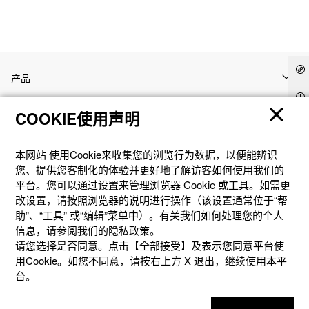
产品
COOKIE使用声明
客户支持
本网站 使⽤Cookie来收集您的浏览⾏为数据，以便能辨识
资讯
您、提供您客制化的体验并更好地了解访客如何使⽤我们的
平台。您可以通过设置来管理浏览器 Cookie 或⼯具。如需更
改设置，请按照浏览器的说明进⾏操作（该设置通常位于“帮
社交媒体
助”、“⼯具” 或“编辑”菜单中）。有关我们如何处理您的个⼈
信息，请参阅我们的隐私政策。
请您选择是否同意。点击【全部接受】及表示您同意平台使
用Cookie。如您不同意，请按右上⽅ X 退出，继续使⽤本平
台。
隐私权保护
使用条款
网站地图
联系我们
© 2025 卡西欧（中国）贸易有限公司 CASIO(China) Co., Ltd