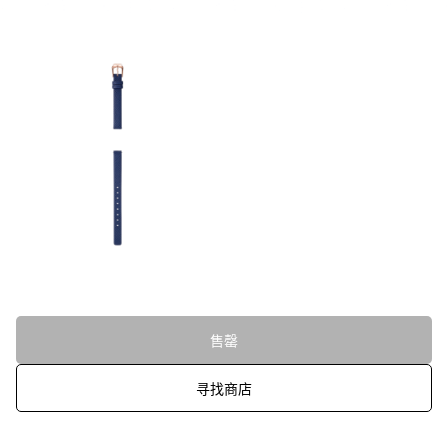
售罄
寻找商店