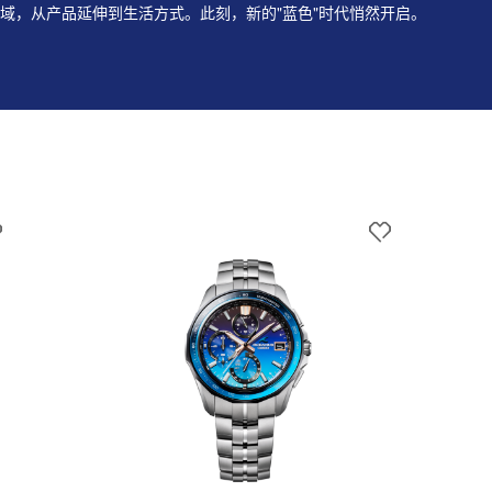
达领域，从产品延伸到生活方式。此刻，新的"蓝⾊"时代悄然开启。