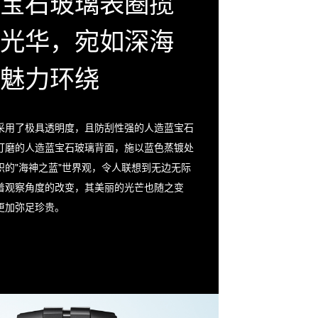
宝石玻璃表圈揽
光华，宛如深海
魅⼒环绕
采⽤了极具透明度，且防刮性强的人造蓝宝石
打磨的人造蓝宝石玻璃背⾯，施以蓝⾊蒸镀处
帜的"海神之蓝"世界观，令⼈联想到⽆边⽆际
着观察⾓度的改变，其美丽的光芒也随之变
更加弥足珍贵。