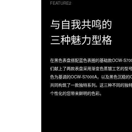
FEATURE2
与⾃我共鸣的
三种魅⼒型格
在⿊⾊表盘搭配蓝⾊表圈的基础款OCW-S70
们献上了两款表盘采⽤渐变⾊蒸镀⼯艺的型
⾊为基调的OCW-S7000A，以及⿊⾊沉稳的OC
共同构筑了⼀款独特系列。这三种不同的独
个性化的您带来鲜明的⾊彩。