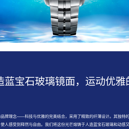
造蓝宝石玻璃镜面，运动优雅
的品牌理念——科技与优雅的完美结合，采⽤了精致的纤薄设计。其独特
，使⼈感受到释然与⾃由。我们将这份光芒熔铸于人造蓝宝石玻璃和动感