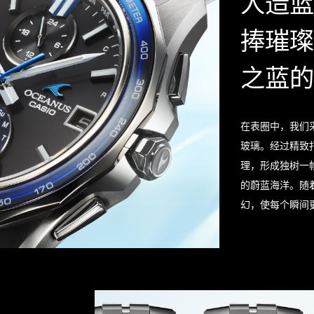
人造蓝
捧璀璨
之蓝的
在表圈中，我们
玻璃。经过精致
理，形成独树⼀
的蔚蓝海洋。随
幻，使每个瞬间