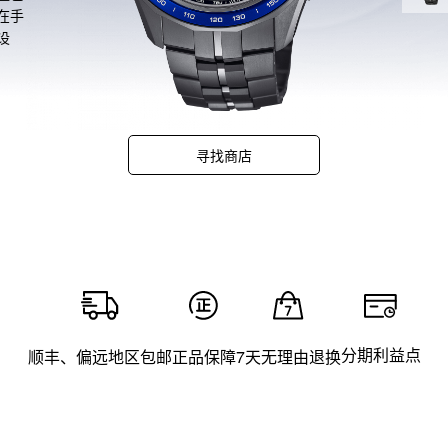
在手
设
是一
寻找商店
分期利益点
顺丰、偏远地区包邮
正品保障
7天无理由退换