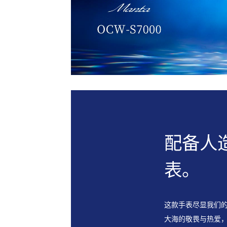
配备人
表。
这款⼿表尽显我们
⼤海的敬畏与热爱