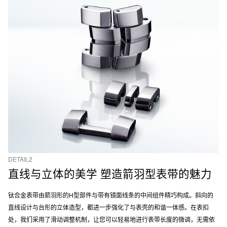
DETAIL2
直线与⽴体的美学 塑造箭⽻型表带的魅⼒
钛合⾦表带由箭⽻形的H型部件与带有镜⾯线条的中间组件精巧构成。斜向的
直线设计与台形的⽴体造型，都进⼀步强化了与表壳的和谐⼀体感。在表扣
处，我们采⽤了滑动调整机制，让您可以轻易地进⾏表带⻓度的微调，⽆需依