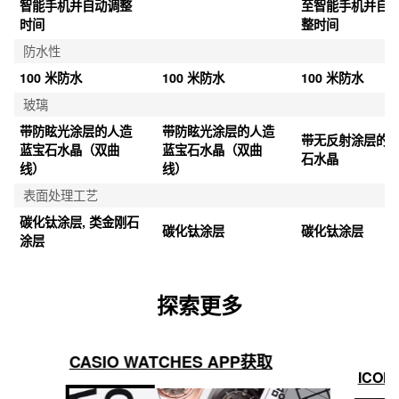
智能手机并自动调整
至智能手机并自
时间
整时间
防水性
100 米防水
100 米防水
100 米防水
玻璃
带防眩光涂层的人造
带防眩光涂层的人造
带无反射涂层的
蓝宝石水晶（双曲
蓝宝石水晶（双曲
石水晶
线）
线）
表面处理工艺
碳化钛涂层, 类金刚石
碳化钛涂层
碳化钛涂层
涂层
探索更多
CASIO WATCHES APP获取
ICON