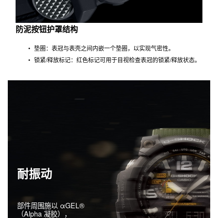
防泥按钮护罩结构
垫圈：表冠与表壳之间内嵌一个垫圈，以实现气密性。
锁紧/释放标记：红色标记可用于目视检查表冠的锁紧/释放状态。
耐振动
部件周围施以 αGEL®
（Alpha 凝胶），