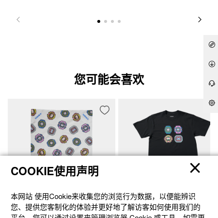
您可能会喜欢
COOKIE使用声明
NGS-BDN-1
NGS-TS01-BXL
本网站 使⽤Cookie来收集您的浏览⾏为数据，以便能辨识
您、提供您客制化的体验并更好地了解访客如何使⽤我们的
￥90元
￥390元
平台。您可以通过设置来管理浏览器 Cookie 或⼯具。如需更