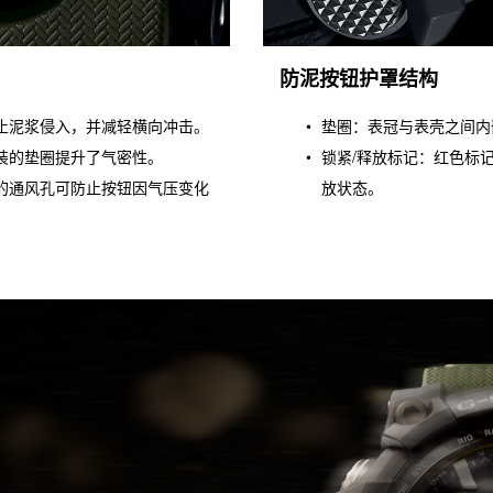
防泥按钮护罩结构
止泥浆侵入，并减轻横向冲击。
垫圈：表冠与表壳之间内
装的垫圈提升了气密性。
锁紧/释放标记：红色标
的通风孔可防止按钮因气压变化
放状态。