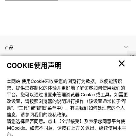
产品
COOKIE使用声明
客户支持
本网站 使⽤Cookie来收集您的浏览⾏为数据，以便能辨识
资讯
您、提供您客制化的体验并更好地了解访客如何使⽤我们的
平台。您可以通过设置来管理浏览器 Cookie 或⼯具。如需更
改设置，请按照浏览器的说明进⾏操作（该设置通常位于“帮
社交媒体
助”、“⼯具” 或“编辑”菜单中）。有关我们如何处理您的个⼈
信息，请参阅我们的隐私政策。
请您选择是否同意。点击【全部接受】及表示您同意平台使
用Cookie。如您不同意，请按右上⽅ X 退出，继续使⽤本平
台。