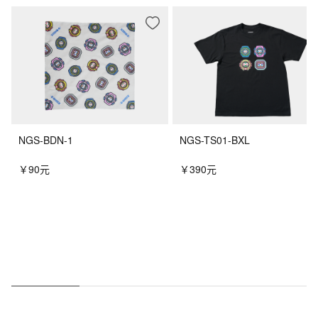
NGS-BDN-1
NGS-TS01-BXL
￥90元
￥390元