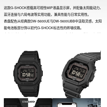
这款G-SHOCK搭载高可视性MIP液晶显示屏，并配备太阳能动力、
蓝牙连接与六局电波等实用功能，兼具性能与日常实用性。

表盘配色从经典款DW-5600UE与DW-5600UBB中汲取灵感，太阳
能电池板部分饰以初代G-SHOCK标志性的砖墙纹路。

表壳尺寸与现有DW-5600E及GW-5600U大致相同，延续了系列的
舒适佩戴感。

功能方面，通过蓝牙连接专用APP，可自动校对手机等设备的时
间。同时具备六局电波自动对时系统与太阳能动力保障稳定运行。
MIP液晶屏提供清晰显示效果，支持4种时间显示模式切换，结合专
用APP可自定义字体风格，满足个性化设定需求。

*表壳、表带等主要树脂部件采用生物质树脂，其原料来源于可再生
有机资源，有助于降低环境负荷。