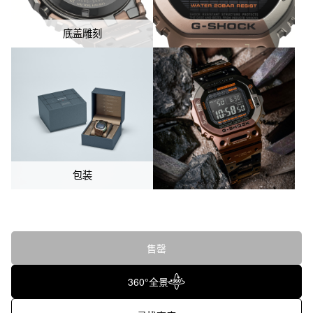
底盖雕刻
包装
售罄
360°全景