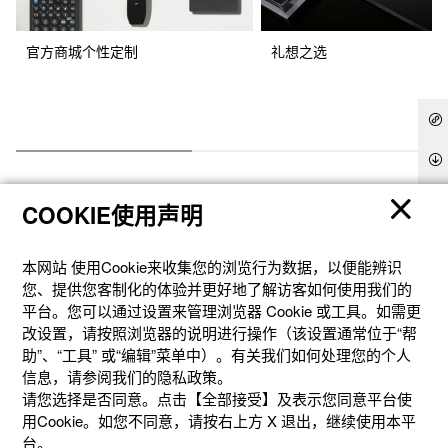
官方商城个性定制
礼想之选
COOKIE使用声明
本网站 使⽤Cookie来收集您的浏览⾏为数据，以便能辨识
您、提供您客制化的体验并更好地了解访客如何使⽤我们的
产品
平台。您可以通过设置来管理浏览器 Cookie 或⼯具。如需更
改设置，请按照浏览器的说明进⾏操作（该设置通常位于“帮
助”、“⼯具” 或“编辑”菜单中）。有关我们如何处理您的个⼈
客户支持
信息，请参阅我们的隐私政策。
请您选择是否同意。点击【全部接受】及表示您同意平台使
用Cookie。如您不同意，请按右上⽅ X 退出，继续使⽤本平
资讯
台。