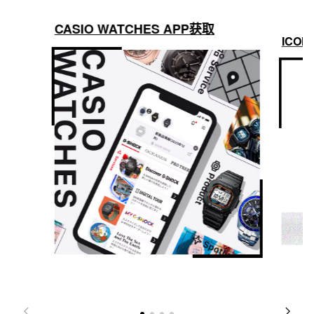
CASIO WATCHES APP获取
ICON