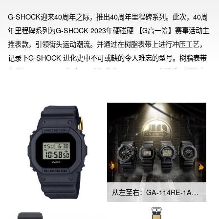
G-SHOCK迎来40周年之际，推出40周年里程碑系列。此次，40周
年里程碑系列为G-SHOCK 2023年硬碰硬 【G高一筹】赛事活动主
推表款，引领街头运动潮流。并通过在树脂表带上进行冲压工艺，
记录下G-SHOCK 进化史中不可或缺的令人难忘的型号。树脂表带
上共记录了49个历史型号，它们代表了G-SHOCK在技术、结构和
材料上的演变历程。短表带上记录了G-SHOCK1983年到1995年的
历史，长表带上记录了G-SHOCK1995年至今的历史。此系列表款
表带采用生物树脂的材质。游环和背刻也会体现40周年的标记。
从左至右：GA-114RE-1A、DWE-5657RE-1、DW-6640RE-1、GA-2140RE-1A