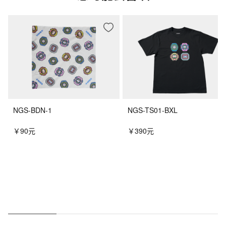
NGS-BDN-1
NGS-TS01-BXL
￥90元
￥390元