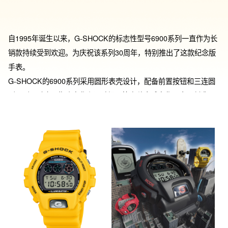
自1995年诞生以来，G-SHOCK的标志性型号6900系列一直作为长
销款持续受到欢迎。为庆祝该系列30周年，特别推出了这款纪念版
手表。

G-SHOCK的6900系列采用圆形表壳设计，配备前置按钮和三连圆
形图形，融合了街头文化和运动场景等多种全球文化元素，创造了
丰富多样的款式。1995年2月，首款DW-6900发布后，随后推出了
包含黑色、红色和黄色在内的初代彩色版本DW-6900H，深受滑板
等极限运动爱好者的喜爱。

为了纪念6900系列30周年，特别重现了DW-6900H中使用的黑色、
红色和黄色三种经典配色，再现了该系列自1995年以来多样化风格
的根源色彩。此外，各部件均采用了特别规格设计，如将前置按钮
金属化，并在其镜面处理的金属表面刻上“G”标志，在圆形表壳中展
现出强大的存在感。背光从EL进化为LED，点亮时液晶屏上会浮现
出“SINCE1995”的字样，以纪念6900系列的首次亮相年份。
