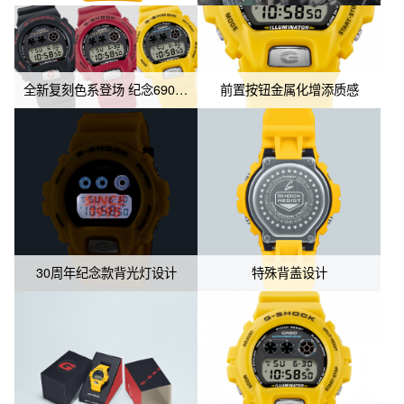
此外，表背刻有SHOCK RESIST标志，并特别排列了30个★标记
以纪念6900系列诞生30周年。包装设计致敬了DW-6900H的经典包
装，采用以“G”标志为主题的特殊设计，融入黑色、红色和黄色三种
全新复刻色系登场 纪念6900系列30周年
前置按钮金属化增添质感
颜色。主要树脂部件如表圈和表带则使用了有助于减少环境负担的
生物塑料。

这款特别版手表是6900系列周年庆的重要作品，展现了独特的设计
理念和环保意识。
30周年纪念款背光灯设计
特殊背盖设计