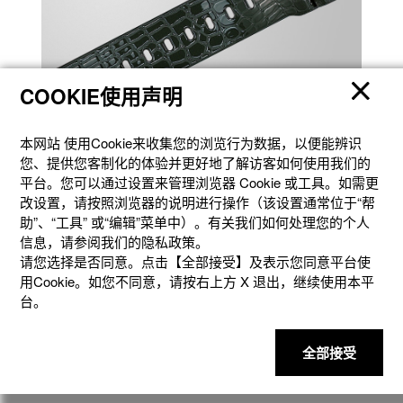
COOKIE使用声明
2012 DW-6900CR-3
3D 光泽表面处理
本网站 使⽤Cookie来收集您的浏览⾏为数据，以便能辨识
您、提供您客制化的体验并更好地了解访客如何使⽤我们的
特殊的纹理工艺结合富有光泽感的色彩饰面，呈现宛如爬行动物表
平台。您可以通过设置来管理浏览器 Cookie 或⼯具。如需更
皮的立体纹理感。
改设置，请按照浏览器的说明进⾏操作（该设置通常位于“帮
助”、“⼯具” 或“编辑”菜单中）。有关我们如何处理您的个⼈
信息，请参阅我们的隐私政策。
请您选择是否同意。点击【全部接受】及表示您同意平台使
用Cookie。如您不同意，请按右上⽅ X 退出，继续使⽤本平
台。
全部接受
2014 DW-6900GD-9