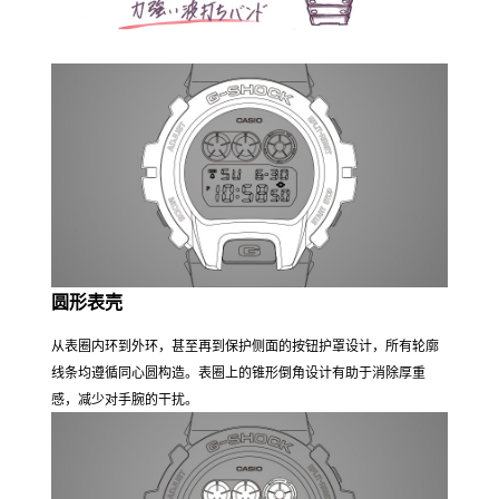
圆形表壳
从表圈内环到外环，甚至再到保护侧面的按钮护罩设计，所有轮廓
线条均遵循同心圆构造。表圈上的锥形倒角设计有助于消除厚重
感，减少对手腕的干扰。