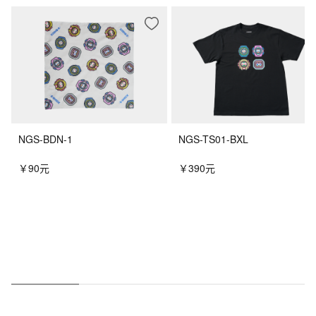
NGS-BDN-1
NGS-TS01-BXL
￥90元
￥390元