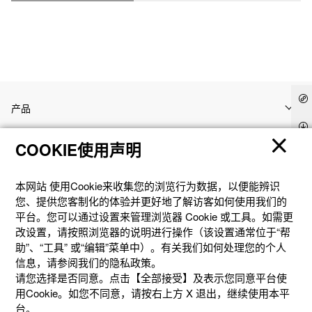
产品
COOKIE使用声明
客户支持
本网站 使⽤Cookie来收集您的浏览⾏为数据，以便能辨识
资讯
您、提供您客制化的体验并更好地了解访客如何使⽤我们的
平台。您可以通过设置来管理浏览器 Cookie 或⼯具。如需更
改设置，请按照浏览器的说明进⾏操作（该设置通常位于“帮
社交媒体
助”、“⼯具” 或“编辑”菜单中）。有关我们如何处理您的个⼈
信息，请参阅我们的隐私政策。
请您选择是否同意。点击【全部接受】及表示您同意平台使
用Cookie。如您不同意，请按右上⽅ X 退出，继续使⽤本平
台。