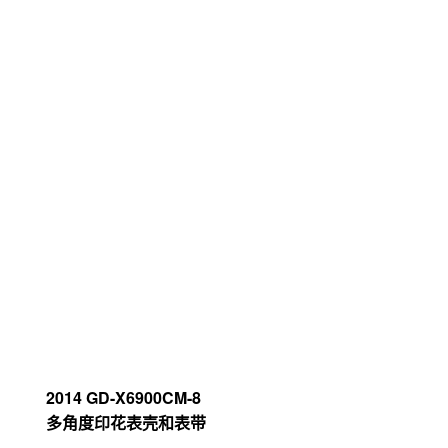
材料
1995 DW-6900BD-1T
织物表带
可在外套外面穿戴。实现在滑雪板场景中的实用性和设计感的兼