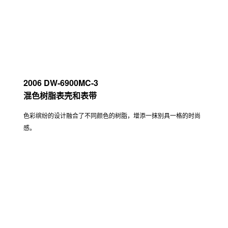
2006 DW-6900MC-3
混色树脂表壳和表带
色彩缤纷的设计融合了不同颜色的树脂，增添一抹别具一格的时尚
感。
2014 GD-X6900CM-8
多角度印花表壳和表带
采用特殊印刷技术，表壳和表带的每个角落及缝隙都装饰迷彩图
案。