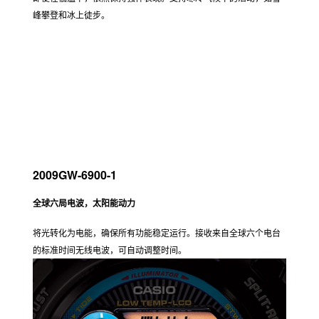
1996DW-6900X-8AT
耐低温 (-20℃/-4℉)
即便在低温下，依然保持强悍表现。支持寒冷气候下的活动，如雪
峰攀登和冰上徒步。