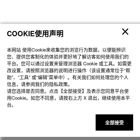
COOKIE使用声明
2010 DW-6900SB-2
镜面刻度盘
本网站 使⽤Cookie来收集您的浏览⾏为数据，以便能辨识
您、提供您客制化的体验并更好地了解访客如何使⽤我们的
为刻度盘添加高光泽镜面装饰，呈现独特的反光效果。
平台。您可以通过设置来管理浏览器 Cookie 或⼯具。如需更
改设置，请按照浏览器的说明进⾏操作（该设置通常位于“帮
助”、“⼯具” 或“编辑”菜单中）。有关我们如何处理您的个⼈
信息，请参阅我们的隐私政策。
请您选择是否同意。点击【全部接受】及表示您同意平台使
用Cookie。如您不同意，请按右上⽅ X 退出，继续使⽤本平
台。
全部接受