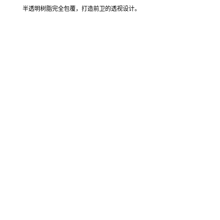
1996 DW-6900K-8AT
半透明树脂表壳和表带
半透明树脂完全包覆，打造前卫的透视设计。