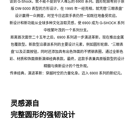
谈到 G-Shock，就不能不提到令人难忘的 6900 系列。圆形轮廓有别于原
版 DW-5000 表型的方形设计，在 1995 年一经亮相，就凭借“三眼表盘”
设计赢得一众拥趸，时至今日这款手表仍然一如既往地备受欢迎。
新设计和新功能从全球多种文化汲取灵感，使 6900 成为 G-SHOCK 系列
中枝繁叶茂的一个系列分支。
距离首次面世二十五年之后，6900 系列进一步演进革新，现在推出金属
包覆款型。新款型沿袭该系列的主要设计元素，例如圆形轮廓、“三眼表
盘”以及正面按钮，同时还添加具有出色饰面的不锈钢表圈，通过全新色
彩、材质和饰面焕新演绎经典表款。最终，这款手表兼具原版款型的设计
精髓与焕新设计的个性外观。
传承经典，演进革新：穿越时空的力量化身。迈入 6900 系列的新纪元。
灵感源自