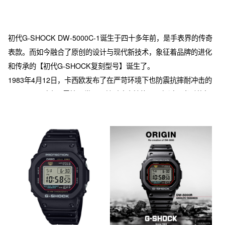
初代G-SHOCK DW-5000C-1诞生于四十多年前，是手表界的传奇
表款。而如今融合了原创的设计与现代新技术，象征着品牌的进化
和传承的【初代G-SHOCK复刻型号】诞生了。

1983年4月12日，卡西欧发布了在严苛环境下也防震抗摔耐冲击的
G-SHOCK手表，震惊了世界。其耐冲击性能远远超过了当时的行
业标准，能够在激烈的体育运动中承受冲击，甚至能够抵御高频振
动的影响。初代G-SHOCK不仅改变了当时人们的生活方式，还开
创了一个全新的手表类型——“耐冲击手表”。此外，其独特的造型也
得到了高度评价，2023年在日本特许厅首次被注册为立体商标。手
表史上著名的初代 G-SHOCK得以复刻，重现了原本的设计。 从初
代G-SHOCK诞生至今的40多年间，品牌不断进化，推出了众多型
号。本款复刻型号使用现代技术，再现了其中蕴含的理念和对未来
的期望。

手表采用与当时相同的材质，表带的长度、形状和凹点位置等也忠