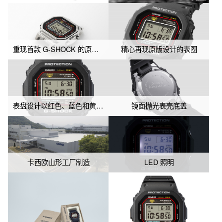
实再现了原创设计。40年后的今天，G-SHOCK 回归初心，表达了
开拓未来的决心。

另一方面，表圈和表带的材料采用了有助于降低环境负荷的生物树
重现首款 G-SHOCK 的原创设计，腕表史上的里程碑
精心再现原版设计的表圈
脂。通过采用 LED 背光，提高了照明的亮度。表壳尺寸从原型号的
41.6mm扩大到了如今常见的42.3mm。

表圈上的“PROTECTION”和“G-SHOCK”字样部分设计也忠实再现
了初代 G-SHOCK 。

表盘设计以红色、蓝色和黄色点缀
镜面抛光表壳底盖
表盘设计采用了初代 G-SHOCK的色彩，红色象征持续挑战的热
情，蓝色表示高防水性能，黄色表示抗冲击性能。还采用了象征坚
固性的砖纹图案。

手表的背盖采用旋入式镜面后盖，上面的文字布局和具有动感的
“Shock Resistant”字样同样让人联想到初代 G-SHOCK的设计，众
卡西欧山形工厂制造
LED 照明
多细节逐一得到了还原。

*实际产品制造中，背盖的logo和文字可能不会与表盘的方向完全一
致，并非产品问题。

*由卡西欧山形工厂生产，向创造初代 G-SHOCK的技术人员致敬：