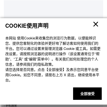
多项功能，触手可及
COOKIE使用声明
CASIO 手表
（智能手机应用程序）
本网站 使⽤Cookie来收集您的浏览⾏为数据，以便能辨识
您、提供您客制化的体验并更好地了解访客如何使⽤我们的
平台。您可以通过设置来管理浏览器 Cookie 或⼯具。如需更
改设置，请按照浏览器的说明进⾏操作（该设置通常位于“帮
- 自动时间调整
助”、“⼯具” 或“编辑”菜单中）。有关我们如何处理您的个⼈
- 轻松设置手表
信息，请参阅我们的隐私政策。
- 约 300 个世界时间城市
请您选择是否同意。点击【全部接受】及表示您同意平台使
- 通知功能（来电提示、电子邮件提示、新社交媒体发布提示、日历通知、提醒
用Cookie。如您不同意，请按右上⽅ X 退出，继续使⽤本平
事项）
台。
训练分析数据
- 活动历史记录数据
全部接受
- 生理日志数据
- 睡眠分析数据
- 手机搜索