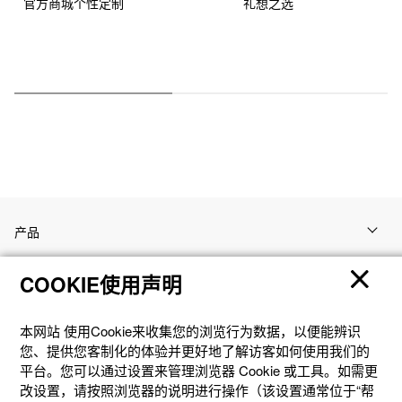
官方商城个性定制
礼想之选
产品
COOKIE使用声明
客户支持
本网站 使⽤Cookie来收集您的浏览⾏为数据，以便能辨识
资讯
您、提供您客制化的体验并更好地了解访客如何使⽤我们的
平台。您可以通过设置来管理浏览器 Cookie 或⼯具。如需更
改设置，请按照浏览器的说明进⾏操作（该设置通常位于“帮
社交媒体