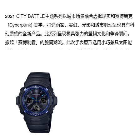
2021 CITY BATTLE主题系列以城市场景融合虚拟现实和赛博朋克
（Cyberpunk) 美学，打造雨雾、霓虹、光影和城市肌理呈现具有科
幻质感的全新产品。此系列呈现极具张力的坚韧文化和争锋瞬间，
掀起「赛博制霸」的腕间潮流。此次手表原形选用小巧兼具太阳能
等实用性的AWG-M100S。采用金属质感的带光泽的蓝色为表盘主
色调，表现虚拟世界的炫酷与无限可能，再次定义品牌“坚韧不止、
不惧挑战”的竞技精神和“敢于打破规则”的勇气。