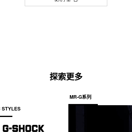
新
测量模式：经过时间，分段时间，第 1
防震
选
项
卡
闹铃／整点响报
时间调整
中
5 个每日闹铃
无线电控制手表；多波段 6
打
闹铃倒计时
开)
整点响报
1 分钟增量）
照明灯颜色
探索更多
LED：琥珀色
静音功能
MR-G系列
按钮操作音开/关
C STYLES
电池显示/警报
量）
电池电量指示器