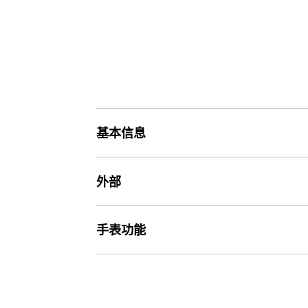
基本信息
价格
外部
价格1,490元
玻璃
手表功能
重量
矿物玻璃
56 g
世界时间
世界时间

表带
31 个时区（48 个城市 + 协调世界时）、夏令时开启/关