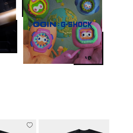
）




）

z（福冈/佐贺）

功后，剩余自动接收将会取消）
