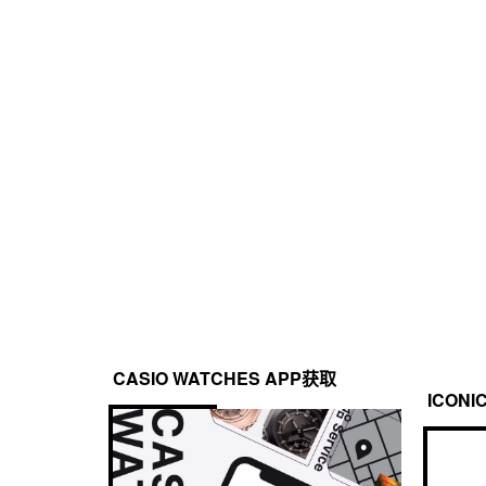
树脂表带
定时器
防水性
倒计时器

200 米防水
测量单位：1 秒

倒计时范围：100 分钟

倒计时开始时间设置范围：1 秒到 100 分钟（1 秒增量，
电源和电池使用寿命
Tough Solar 系统（太阳能动力）
照明灯
LED 照明，全自动 LED 照明，可选余辉照明持续时间
日历
全自动日历（至 2099 年）
CASIO WATCHES APP获取
ICONI
节能功能
节电功能（当手表处于黑暗中时，显示屏会变黑以节省电