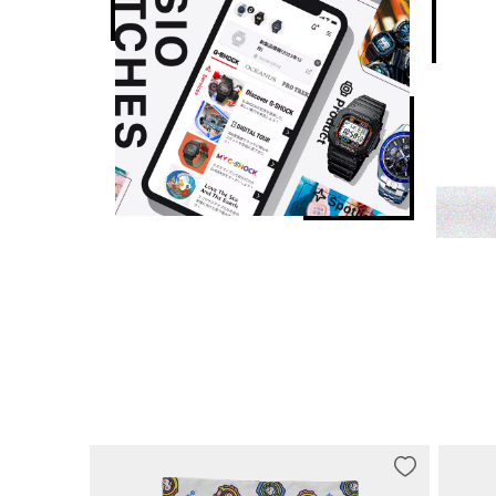
电量维持时间
电池大致续航时间：可充电电池使用 6 个月（正常使用
可充电电池使用 18 个月（充满电后开启省电功能，在完
其他功能
12/24 小时制
指针闪避功能（移开指针以便无障碍地查看数字显示内容
一般计时：

指针：2 根指针（时针、分针（指针每 20 秒走动一次））

数字：时、分、秒、下午、月、日期、星期