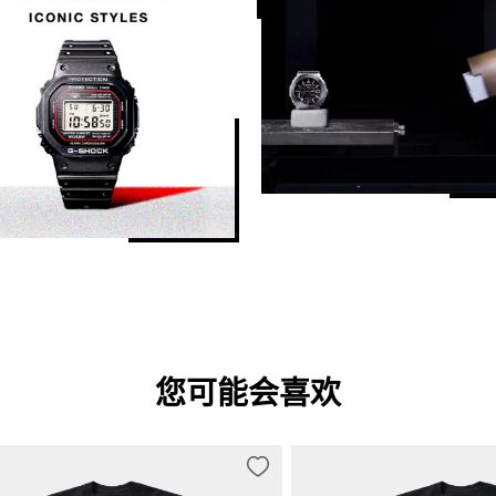
精确度
且充电后不暴露于光线下的续航时间）
精确度：±15 秒/月（不含信号校准
全黑暗中存放时的续航时间）
时间调整详细信息
时间校准信号

。）
站名：DCF77（德国，Mainflingen）
频率：77.5 kHz

站名：MSF（英国，Anthorn）

频率：60.0 kHz

站名：WWVB（美国，Fort Collins）
频率：60.0 kHz

站名：JJY（日本，福岛、福冈/佐贺
频率：40.0 kHz（福岛）/60.0 kH
您可能会喜欢
站名：BPC（中国，河南省商丘市）

频率：68.5 kHz
时间校准信号接收

每天最多自动接收六次*（一次接收成
*一天接收中国校准信号五次

手动接收
