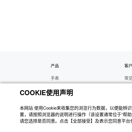
产品
客
手表
常
电子乐器
手
COOKIE使用声明
函数计算器
操
办公计算器
维
本网站 使⽤Cookie来收集您的浏览⾏为数据，以便能
置，请按照浏览器的说明进⾏操作（该设置通常位于“帮助”
电子辞典
修
请您选择是否同意。点击【全部接受】及表示您同意平台使用
Moflin