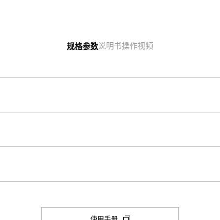
说明书
操作视频
规格参数
表壳尺寸（长× 宽× 高）
52 × 46.4 × 14.9 mm
其他
表壳和表圈材料
Neobrite
树脂/铝
秒表
1/100 秒 秒表

构造
(在
使用手册
闭、本地城市/世界时间城市切换
最大范围：59'59.99''
