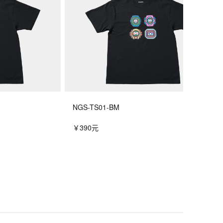
NGS-TS01-BM
￥390元