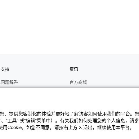
户支持
资讯
见问题解答
官方商城
册
关于CASIO
作视频
C's CLUB 会员权益
修
最新资讯
辨识您、提供您客制化的体验并更好地了解访客如何使⽤我们的平台。您可
、“⼯具” 或“编辑”菜单中）。有关我们如何处理您的个⼈信息，请
理状态查询
公告
Cookie。如您不同意，请按右上⽅ X 退出，继续使⽤本平台。