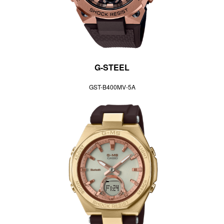
G-STEEL
GST-B400MV-5A