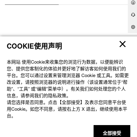
COOKIE使用声明
产品
本网站 使⽤Cookie来收集您的浏览⾏为数据，以便能辨识
您、提供您客制化的体验并更好地了解访客如何使⽤我们的
客户支持
平台。您可以通过设置来管理浏览器 Cookie 或⼯具。如需更
改设置，请按照浏览器的说明进⾏操作（该设置通常位于“帮
资讯
助”、“⼯具” 或“编辑”菜单中）。有关我们如何处理您的个⼈
信息，请参阅我们的隐私政策。
请您选择是否同意。点击【全部接受】及表示您同意平台使
社交媒体
用Cookie。如您不同意，请按右上⽅ X 退出，继续使⽤本平
台。
全部接受