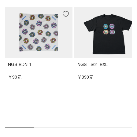
NGS-BDN-1
NGS-TS01-BXL
￥90元
￥390元