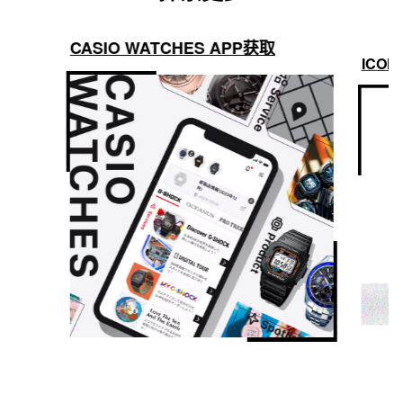
CASIO WATCHES APP获取
ICON