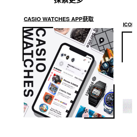
CASIO WATCHES APP获取
ICON