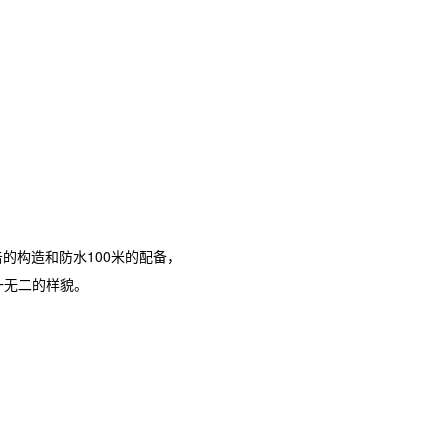
冲击的构造和防水100米的配备，
一无二的样貌。