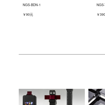
NGS-BDN-1
NGS-
￥90元
￥39