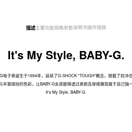
说明书
操作视频
描述
主要功能
规格参数
It's My Style, BABY-G.
G电子表诞生于1994年，延续了G-SHOCK "TOUGH"概念，搭载了抗
与丰富缤纷的色彩，让BABY-G女孩能够透过表款及穿搭展现属于自己独
It's My Style, BABY-G.