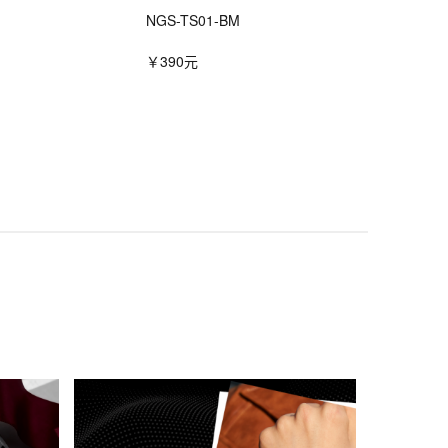
NGS-TS01-BM
￥390元