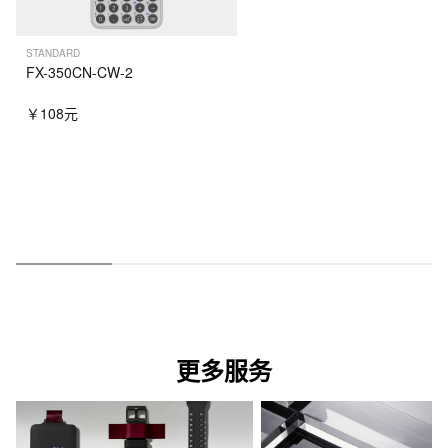
STANDARD
STANDARD
FX-350CN-CW-2
FX-82CN-CW-2
￥108元
￥88元
更多服务