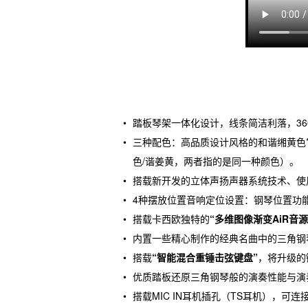
踏板琴架一体化设计，线条简洁利落，36
三种配色：高品质设计风格的和谐缃黄色
色/谐姜黄，两者指的是同一种颜色）。
搭载新开发的立体声扬声器系统技术、使
4种摆放位置音响定位设置：钢琴位置功
搭载卡西欧独特的
“多维图像渐变AiR音源
内置一些精心制作的经典名曲中的三角钢
搭载
“智能混合重锤击弦键盘”
，将升级的
优质踏板还原三角钢琴般的演奏性能与演
搭载MIC IN耳机插孔（TS耳机），