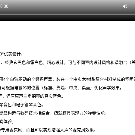
0°优美设计。
*、经典玄黑色和霜白色。精心设计，可与不同室内设计风格和谐融合（关
用4个单独驱动的全频扬声器，装在一个由实木/树脂复合材料制成的坚固
能可根据电钢琴的位置（标准、靠墙、中央、桌面）优化声学效果。
”
，还原原声三角钢琴的真实音色。
琴音色和电子钢琴音色。
键盘构造与数码技术相结合，塑就颇具表现力的弹奏性能。
奏体验。
可连接专用麦克风，而且可以实现增强人声的麦克风效果。