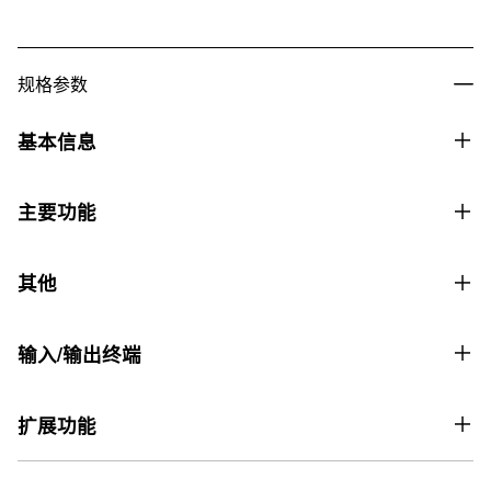
规格参数
基本信息
价格
主要功能
价格4,499元
音效
键盘
其他
混响（10 种类型）合唱（4 种类型）DSP（为部分音色预设）
逐级配重键盘
双钢琴模式
叠加/分割
键数
输入/输出终端
是
是
88 键
USB 端口
其他
八度音升降
扩展功能
力度感应
A 型、B 型
・自动关机
-2 八度音 ~ 0 ~ +2 八度音
3 级力度感应，可关闭
连接至应用程序
音频输入