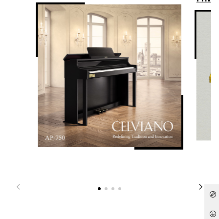
是
演示乐曲
自动和声
1 首音色示范曲，乐曲扩展（用户乐曲）：10 种
12 种类型
课程功能
节拍器
声部开启/关闭（声部选择：右手、左手、双手）
0 至 9 拍；速度范围：20 至 255
录音功能
液晶显示屏
[MIDI 录音] 6 条音轨，5 首乐曲，总计约 12,000 个音符 实时录制
背光LCD显示屏
踏板
弯音轮
包括：SP-3 x 1（接口 x 2）

可选配：SP-34（延音、抽选延音、柔音）

是
半踏板操作: 是（包含可选配的 SP-34 三踏板单元）
扬声器
[13cm x 7cm（椭圆形）] x 2，2 个扬声器
功放