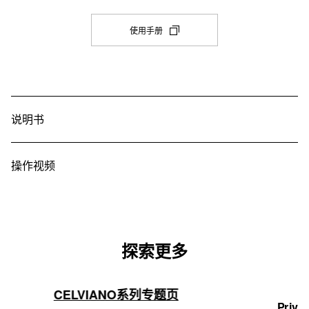
移调
音源
是 (CASIO MUSIC SPACE)
立体声迷你接口
-12 半音 ~ 0 ~ +12 半音
(在
AiX
使用手册
新
MIDI
踏板
微调
选
复音数
是（使用 USB 端口）：兼容 GM 第一级
项
1（制音）
A4 = 415.5 Hz ~ 440.0 Hz ~ 465.9 Hz
64
卡
中
三踏板接口
音律
打
音色数
是（适用于 SP-34）
开)
说明书
平均律 + 16 类别
700 种
耳机/输出
琶音器
节奏/模式数
1 个（立体声迷你接口）多用途输出端口
操作视频
100 种类型
200 种

用户节奏10

音乐模式预设
每个用户节奏容量：不超过64KB
310 种预设
自动伴奏
探索更多
预置器
是
32 组记忆（4 ×24组）
内置乐曲
CELVIANO系列专题页
单键预设
152 首（包括 50 首练习曲）
Privi