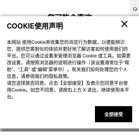
8 W + 8 W
电源
您可能会喜欢
2 种方式

COOKIE使用声明
 [电池] 6 节 AA 型碱性电池 约 4 小时

 [交流适配器] AD-A12150LW（直流 12V）
本网站 使⽤Cookie来收集您的浏览⾏为数据，以便能辨识
您、提供您客制化的体验并更好地了解访客如何使⽤我们的
功率
平台。您可以通过设置来管理浏览器 Cookie 或⼯具。如需更
10W
改设置，请按照浏览器的说明进⾏操作（该设置通常位于“帮
助”、“⼯具” 或“编辑”菜单中）。有关我们如何处理您的个⼈
尺寸
信息，请参阅我们的隐私政策。
CT-FS1WE
CT-FS1BK
1,322 x 232 x 99 mm（不含谱架）
请您选择是否同意。点击【全部接受】及表示您同意平台使
用Cookie。如您不同意，请按右上⽅ X 退出，继续使⽤本平
重量
￥2,699元
￥2,699元
台。
10.9 kg
全部接受
颜色
黑色
配件