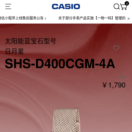
0
程序上线售后服务公告 >
关于部分手表产品实施【一物一码】管理的公告 >
太阳能蓝宝石型号
日月星
SHS-D400CGM-4A
价格
￥1,790