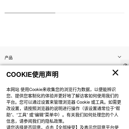
产品
COOKIE使用声明
客户支持
本网站 使⽤Cookie来收集您的浏览⾏为数据，以便能辨识
资讯
您、提供您客制化的体验并更好地了解访客如何使⽤我们的
平台。您可以通过设置来管理浏览器 Cookie 或⼯具。如需更
改设置，请按照浏览器的说明进⾏操作（该设置通常位于“帮
社交媒体
助”、“⼯具” 或“编辑”菜单中）。有关我们如何处理您的个⼈
信息，请参阅我们的隐私政策。
请您选择是否同意。点击【全部接受】及表示您同意平台使