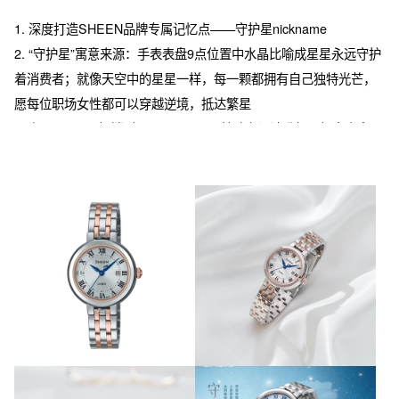
1. 深度打造SHEEN品牌专属记忆点——守护星nickname

2. “守护星”寓意来源：手表表盘9点位置中水晶比喻成星星永远守护
着消费者；就像天空中的星星一样，每一颗都拥有自己独特光芒，
愿每位职场女性都可以穿越逆境，抵达繁星

3. 在原SHEEN畅销型号SHE-4528D 基础上设计升级。加大表盘至
28mm, 全罗马数字刻度，太阳能功能