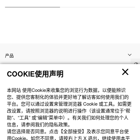
产品
COOKIE使用声明
客户支持
本网站 使⽤Cookie来收集您的浏览⾏为数据，以便能辨识
资讯
您、提供您客制化的体验并更好地了解访客如何使⽤我们的
平台。您可以通过设置来管理浏览器 Cookie 或⼯具。如需更
改设置，请按照浏览器的说明进⾏操作（该设置通常位于“帮
社交媒体
助”、“⼯具” 或“编辑”菜单中）。有关我们如何处理您的个⼈
信息，请参阅我们的隐私政策。
请您选择是否同意。点击【全部接受】及表示您同意平台使
用Cookie。如您不同意，请按右上⽅ X 退出，继续使⽤本平