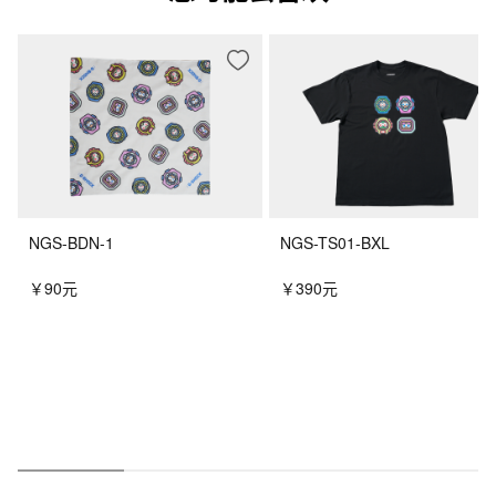
NGS-BDN-1
NGS-TS01-BXL
￥90元
￥390元