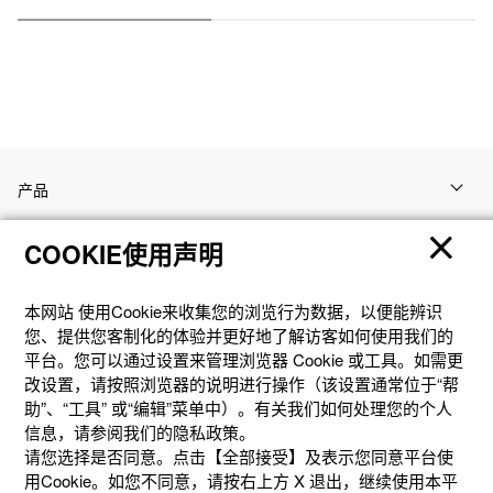
产品
COOKIE使用声明
客户支持
本网站 使⽤Cookie来收集您的浏览⾏为数据，以便能辨识
资讯
您、提供您客制化的体验并更好地了解访客如何使⽤我们的
平台。您可以通过设置来管理浏览器 Cookie 或⼯具。如需更
改设置，请按照浏览器的说明进⾏操作（该设置通常位于“帮
社交媒体
助”、“⼯具” 或“编辑”菜单中）。有关我们如何处理您的个⼈
信息，请参阅我们的隐私政策。
请您选择是否同意。点击【全部接受】及表示您同意平台使
用Cookie。如您不同意，请按右上⽅ X 退出，继续使⽤本平