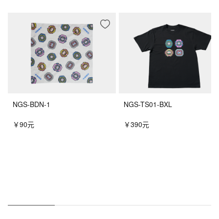
NGS-BDN-1
NGS-TS01-BXL
￥90元
￥390元