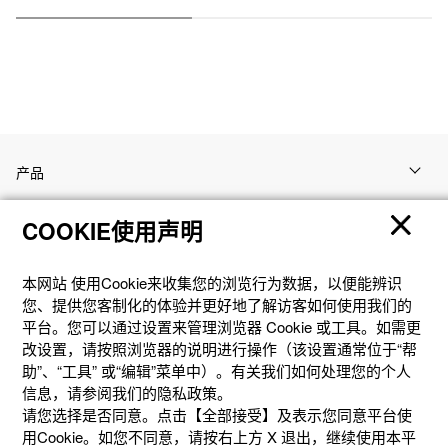
产品
COOKIE使用声明
客户支持
本网站 使⽤Cookie来收集您的浏览⾏为数据，以便能辨识
资讯
您、提供您客制化的体验并更好地了解访客如何使⽤我们的
平台。您可以通过设置来管理浏览器 Cookie 或⼯具。如需更
改设置，请按照浏览器的说明进⾏操作（该设置通常位于“帮
社交媒体
助”、“⼯具” 或“编辑”菜单中）。有关我们如何处理您的个⼈
信息，请参阅我们的隐私政策。
请您选择是否同意。点击【全部接受】及表示您同意平台使
用Cookie。如您不同意，请按右上⽅ X 退出，继续使⽤本平