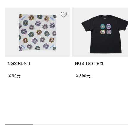
NGS-BDN-1
NGS-TS01-BXL
￥90元
￥390元