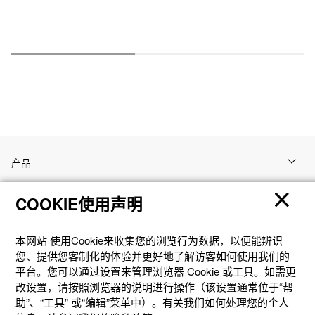
产品
COOKIE使用声明
客户支持
本网站 使⽤Cookie来收集您的浏览⾏为数据，以便能辨识
资讯
您、提供您客制化的体验并更好地了解访客如何使⽤我们的
平台。您可以通过设置来管理浏览器 Cookie 或⼯具。如需更
改设置，请按照浏览器的说明进⾏操作（该设置通常位于“帮
社交媒体
助”、“⼯具” 或“编辑”菜单中）。有关我们如何处理您的个⼈