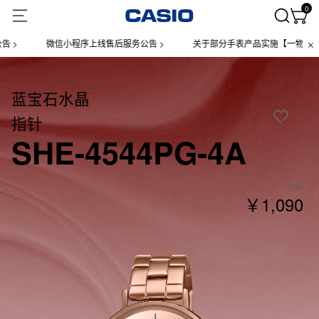
0
>
微信小程序上线售后服务公告 >
关于部分手表产品实施【一物一码】管
蓝宝石水晶
指针
SHE-4544PG-4A
价格
￥1,090