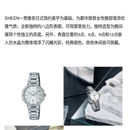
SHEEN一贯推崇日式简约美学为基础，为都市摩登女性腕部增添优
雅气质；全新独特的八边形表圈，尽现摩登张力。独特造型为腕间
展现个性独立的态度。另外，表盘位置的3点、6点、9点和12点嵌
入仿水晶为整体增添了闪耀光彩，经典银色，商务休闲皆可佩戴。