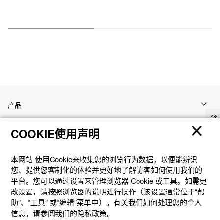
产品
COOKIE使用声明
客户支持
本网站 使⽤Cookie来收集您的浏览⾏为数据，以便能辨识
资讯
您、提供您客制化的体验并更好地了解访客如何使⽤我们的
平台。您可以通过设置来管理浏览器 Cookie 或⼯具。如需更
改设置，请按照浏览器的说明进⾏操作（该设置通常位于“帮
社交媒体
助”、“⼯具” 或“编辑”菜单中）。有关我们如何处理您的个⼈
信息，请参阅我们的隐私政策。