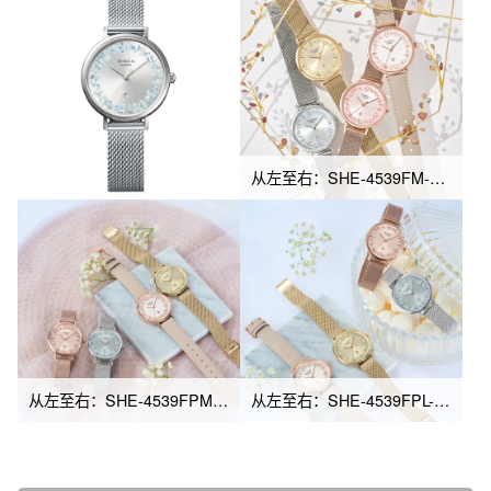
从左至右：SHE-4539FM-7A、SHE-4539FGM-9A、SHE-4539FPM-4A、SHE-4539FPL-7A
从左至右：SHE-4539FPM-4A、SHE-4539FM-7A、SHE-4539FPL-7A、SHE-4539FGM-9A
从左至右：SHE-4539FPL-7A、SHE-4539FGM-9A、SHE-4539FPM-4A、SHE-4539FM-7A